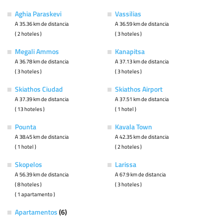
Aghia Paraskevi
Vassilias
A 35.36 km de distancia
A 36.59 km de distancia
( 2 hoteles )
( 3 hoteles )
Megali Ammos
Kanapitsa
A 36.78 km de distancia
A 37.13 km de distancia
( 3 hoteles )
( 3 hoteles )
Skiathos Ciudad
Skiathos Airport
A 37.39 km de distancia
A 37.51 km de distancia
( 13 hoteles )
( 1 hotel )
Pounta
Kavala Town
A 38.45 km de distancia
A 42.35 km de distancia
( 1 hotel )
( 2 hoteles )
Skopelos
Larissa
A 56.39 km de distancia
A 67.9 km de distancia
( 8 hoteles )
( 3 hoteles )
( 1 apartamento )
Apartamentos
(6)