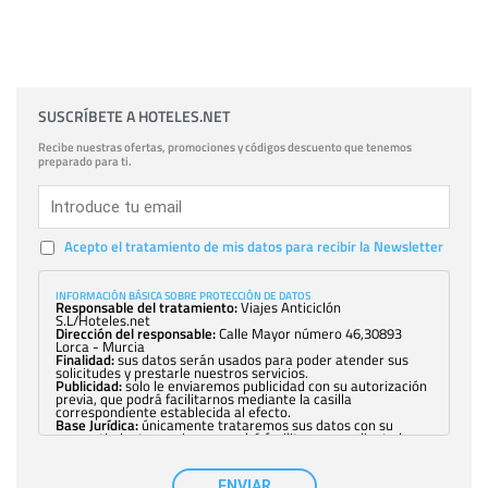
SUSCRÍBETE A HOTELES.NET
Recibe nuestras ofertas, promociones y códigos descuento que tenemos
preparado para ti.
Acepto el tratamiento de mis datos para recibir la Newsletter
INFORMACIÓN BÁSICA SOBRE PROTECCIÓN DE DATOS
Responsable del tratamiento:
Viajes Anticiclón
S.L/Hoteles.net
Dirección del responsable:
Calle Mayor número 46,30893
Lorca - Murcia
Finalidad:
sus datos serán usados para poder atender sus
solicitudes y prestarle nuestros servicios.
Publicidad:
solo le enviaremos publicidad con su autorización
previa, que podrá facilitarnos mediante la casilla
correspondiente establecida al efecto.
Base Jurídica:
únicamente trataremos sus datos con su
consentimiento previo, que podrá facilitarnos mediante la
casilla correspondiente establecida al efecto.
Destinatarios:
con carácter general, sólo el personal de
nuestra entidad que esté debidamente autorizado podrá
ENVIAR