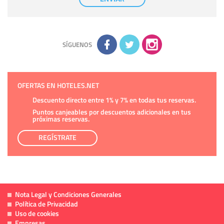
tener conocimiento de la información que le pedimos. No se
comunicarán datos a terceros.
Derechos:
tiene derecho a saber qué información tenemos
sobre usted, corregirla y eliminarla, tal y como se explica en
la información adicional disponible en nuestra página web.
Información complementaria:
Puede consultar la información
adicional y detallada sobre cómo tratamos sus datos en la
política de privacidad
SÍGUENOS
OFERTAS EN HOTELES.NET
Descuento directo entre 1% y 7% en todas tus reservas.
Puntos canjeables por descuentos adicionales en tus
próximas reservas.
REGÍSTRATE
Nota Legal y Condiciones Generales
Política de Privacidad
Uso de cookies
Empresas