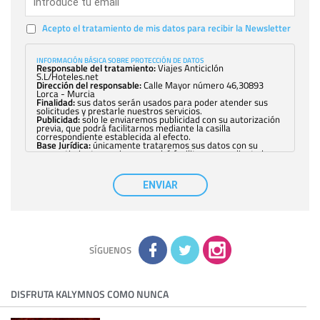
Acepto el tratamiento de mis datos para recibir la Newsletter
INFORMACIÓN BÁSICA SOBRE PROTECCIÓN DE DATOS
Responsable del tratamiento:
Viajes Anticiclón
S.L/Hoteles.net
Dirección del responsable:
Calle Mayor número 46,30893
Lorca - Murcia
Finalidad:
sus datos serán usados para poder atender sus
solicitudes y prestarle nuestros servicios.
Publicidad:
solo le enviaremos publicidad con su autorización
previa, que podrá facilitarnos mediante la casilla
correspondiente establecida al efecto.
Base Jurídica:
únicamente trataremos sus datos con su
consentimiento previo, que podrá facilitarnos mediante la
casilla correspondiente establecida al efecto.
Destinatarios:
con carácter general, sólo el personal de
nuestra entidad que esté debidamente autorizado podrá
ENVIAR
tener conocimiento de la información que le pedimos. No se
comunicarán datos a terceros.
Derechos:
tiene derecho a saber qué información tenemos
sobre usted, corregirla y eliminarla, tal y como se explica en
la información adicional disponible en nuestra página web.
Información complementaria:
Puede consultar la información
adicional y detallada sobre cómo tratamos sus datos en la
política de privacidad
SÍGUENOS
DISFRUTA KALYMNOS COMO NUNCA