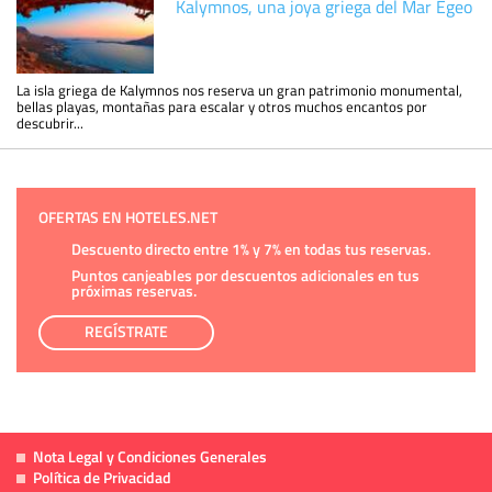
Kalymnos, una joya griega del Mar Egeo
La isla griega de Kalymnos nos reserva un gran patrimonio monumental,
bellas playas, montañas para escalar y otros muchos encantos por
descubrir...
OFERTAS EN HOTELES.NET
Descuento directo entre 1% y 7% en todas tus reservas.
Puntos canjeables por descuentos adicionales en tus
próximas reservas.
REGÍSTRATE
Nota Legal y Condiciones Generales
Política de Privacidad