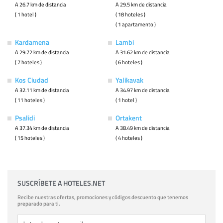
A 26.7 km de distancia
A 29.5 km de distancia
( 1 hotel )
( 18 hoteles )
( 1 apartamento )
Kardamena
Lambi
A 29.72 km de distancia
A 31.62 km de distancia
( 7 hoteles )
( 6 hoteles )
Kos Ciudad
Yalikavak
A 32.11 km de distancia
A 34.97 km de distancia
( 11 hoteles )
( 1 hotel )
Psalidi
Ortakent
A 37.34 km de distancia
A 38.49 km de distancia
( 15 hoteles )
( 4 hoteles )
SUSCRÍBETE A HOTELES.NET
Recibe nuestras ofertas, promociones y códigos descuento que tenemos
preparado para ti.