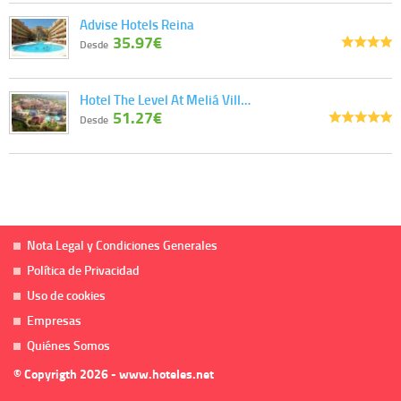
Advise Hotels Reina
35.97€
Desde
Hotel The Level At Meliá Vill…
51.27€
Desde
Nota Legal y Condiciones Generales
Política de Privacidad
Uso de cookies
Empresas
Quiénes Somos
© Copyrigth 2026 - www.hoteles.net