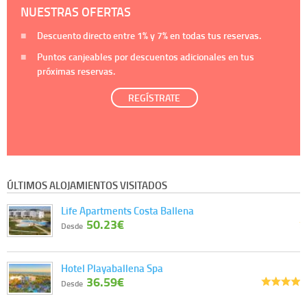
NUESTRAS OFERTAS
Descuento directo entre
1%
y
7%
en todas tus reservas.
Puntos canjeables por descuentos adicionales en tus
próximas reservas.
REGÍSTRATE
ÚLTIMOS ALOJAMIENTOS VISITADOS
Life Apartments Costa Ballena
50.23€
Desde
Hotel Playaballena Spa
36.59€
Desde