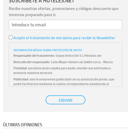
SUSCRÍBETE A HOTELES.NET
Recibe nuestras ofertas, promociones y códigos descuento que
tenemos preparado para ti.
Acepto el tratamiento de mis datos para recibir la Newsletter
INFORMACIÓN BÁSICA SOBRE PROTECCIÓN DE DATOS
Responsable del tratamiento:
Viajes Anticiclón S.L/Hoteles.net
Dirección del responsable:
Calle Mayor número 46,30893 Lorca - Murcia
Finalidad:
sus datos serán usados para poder atender sus solicitudes y
prestarle nuestros servicios.
Publicidad:
solo le enviaremos publicidad con su autorización previa, que
podrá facilitarnos mediante la casilla correspondiente establecida al
efecto.
Base Jurídica:
únicamente trataremos sus datos con su consentimiento
ENVIAR
previo, que podrá facilitarnos mediante la casilla correspondiente
establecida al efecto.
Destinatarios:
con carácter general, sólo el personal de nuestra entidad
que esté debidamente autorizado podrá tener conocimiento de la
información que le pedimos. No se comunicarán datos a terceros.
ÚLTIMAS OPINIONES
Derechos:
tiene derecho a saber qué información tenemos sobre usted,
corregirla y eliminarla, tal y como se explica en la información adicional