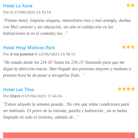
Hotel La Xana
disponible en nuestra página web.
Información complementaria:
Puede consultar la información adicional y
Por
el 27/09/2025 23:10:13
detallada sobre cómo tratamos sus datos en la
política de privacidad
"Pésimo hotel, limpieza ninguna, inmovilisrio roto y mal arrerglo, dueñas
con Mal carácter y sin educación, sin aire ni calefacción en las
habitaciones ni en el comedor, las…"
Hotel Htop Molinos Park
Por
A los pasotas
el 22/04/2025 23:18:12
"He estado desde las 21h 45’ hasta las 23h 15’ llamando para que me
digan la dirección exacta. Han llegado dos personas mayores y mañana a
primera hora he de pasar a recogerlas.Todo…"
Hotel Los Tilos
Por
Charo
el 01/04/2025 17:44:54
"Estuve alojada la semana pasada...No creo que reúna condiciones para
ser habitado. El polvo de la entrada, pasillo y habitación , no se había
limpiado en todo el invierno, además de…"