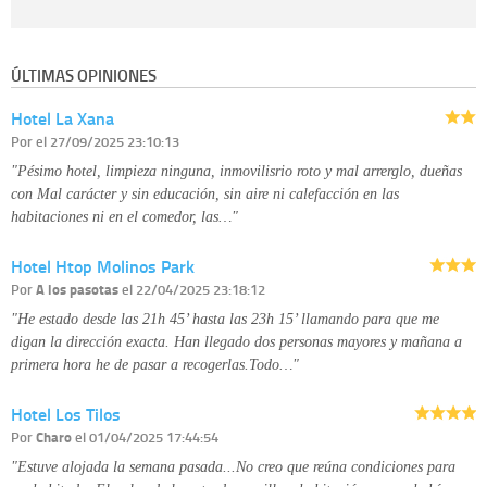
Destinatarios:
con carácter general, sólo el personal de nuestra entidad
que esté debidamente autorizado podrá tener conocimiento de la
información que le pedimos. No se comunicarán datos a terceros.
ÚLTIMAS OPINIONES
Derechos:
tiene derecho a saber qué información tenemos sobre usted,
corregirla y eliminarla, tal y como se explica en la información adicional
Hotel La Xana
disponible en nuestra página web.
Información complementaria:
Puede consultar la información adicional y
Por
el 27/09/2025 23:10:13
detallada sobre cómo tratamos sus datos en la
política de privacidad
"Pésimo hotel, limpieza ninguna, inmovilisrio roto y mal arrerglo, dueñas
con Mal carácter y sin educación, sin aire ni calefacción en las
habitaciones ni en el comedor, las…"
Hotel Htop Molinos Park
Por
A los pasotas
el 22/04/2025 23:18:12
"He estado desde las 21h 45’ hasta las 23h 15’ llamando para que me
digan la dirección exacta. Han llegado dos personas mayores y mañana a
primera hora he de pasar a recogerlas.Todo…"
Hotel Los Tilos
Por
Charo
el 01/04/2025 17:44:54
"Estuve alojada la semana pasada...No creo que reúna condiciones para