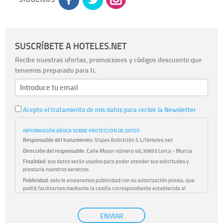
SUSCRÍBETE A HOTELES.NET
Recibe nuestras ofertas, promociones y códigos descuento que
tenemos preparado para ti.
Acepto el tratamiento de mis datos para recibir la Newsletter
INFORMACIÓN BÁSICA SOBRE PROTECCIÓN DE DATOS
Responsable del tratamiento:
Viajes Anticiclón S.L/Hoteles.net
Dirección del responsable:
Calle Mayor número 46,30893 Lorca - Murcia
Finalidad:
sus datos serán usados para poder atender sus solicitudes y
prestarle nuestros servicios.
Publicidad:
solo le enviaremos publicidad con su autorización previa, que
podrá facilitarnos mediante la casilla correspondiente establecida al
efecto.
Base Jurídica:
únicamente trataremos sus datos con su consentimiento
ENVIAR
previo, que podrá facilitarnos mediante la casilla correspondiente
establecida al efecto.