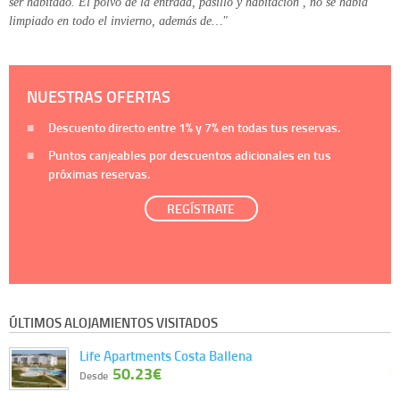
ser habitado. El polvo de la entrada, pasillo y habitación , no se había
limpiado en todo el invierno, además de…"
NUESTRAS OFERTAS
Descuento directo entre
1%
y
7%
en todas tus reservas.
Puntos canjeables por descuentos adicionales en tus
próximas reservas.
REGÍSTRATE
ÚLTIMOS ALOJAMIENTOS VISITADOS
Life Apartments Costa Ballena
50.23€
Desde