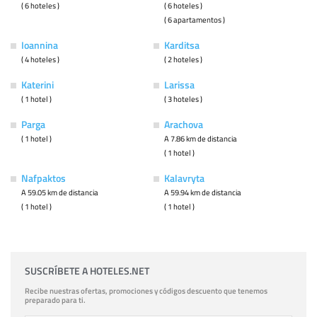
( 6 hoteles )
( 6 hoteles )
( 6 apartamentos )
Ioannina
Karditsa
( 4 hoteles )
( 2 hoteles )
Katerini
Larissa
( 1 hotel )
( 3 hoteles )
Parga
Arachova
( 1 hotel )
A 7.86 km de distancia
( 1 hotel )
Nafpaktos
Kalavryta
A 59.05 km de distancia
A 59.94 km de distancia
( 1 hotel )
( 1 hotel )
SUSCRÍBETE A HOTELES.NET
Recibe nuestras ofertas, promociones y códigos descuento que tenemos
preparado para ti.