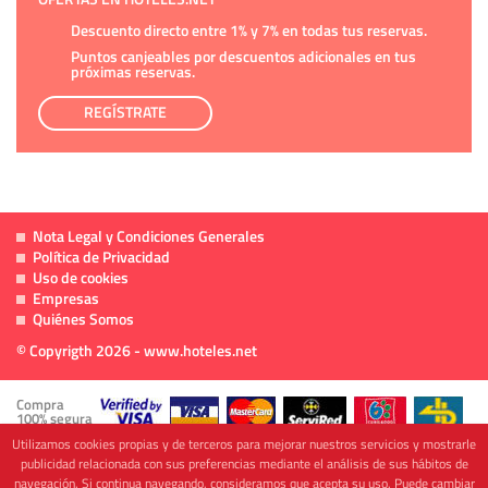
Descuento directo entre 1% y 7% en todas tus reservas.
Puntos canjeables por descuentos adicionales en tus
próximas reservas.
REGÍSTRATE
Nota Legal y Condiciones Generales
Política de Privacidad
Uso de cookies
Empresas
Quiénes Somos
© Copyrigth 2026 - www.hoteles.net
Compra
100% segura
Utilizamos cookies propias y de terceros para mejorar nuestros servicios y mostrarle
publicidad relacionada con sus preferencias mediante el análisis de sus hábitos de
navegación. Si continua navegando, consideramos que acepta su uso. Puede cambiar
Cofinanciado por