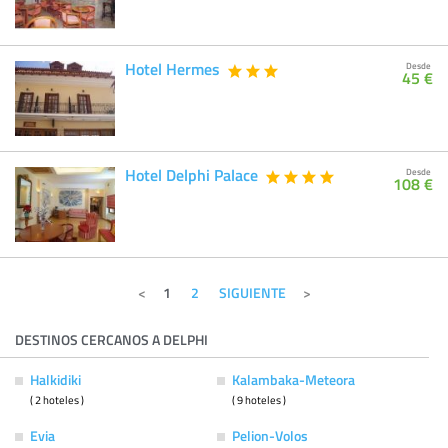
Hotel Hermes
Desde
45 €
Hotel Delphi Palace
Desde
108 €
1
2
SIGUIENTE
DESTINOS CERCANOS A DELPHI
Halkidiki
Kalambaka-Meteora
( 2 hoteles )
( 9 hoteles )
Evia
Pelion-Volos