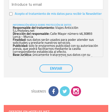
Acepto el tratamiento de mis datos para recibir la Newsletter
INFORMACIÓN BÁSICA SOBRE PROTECCIÓN DE DATOS
Responsable del tratamiento:
Viajes Anticiclón
S.L/Hoteles.net
Dirección del responsable:
Calle Mayor número 46,30893
Lorca - Murcia
Finalidad:
sus datos serán usados para poder atender sus
solicitudes y prestarle nuestros servicios.
Publicidad:
solo le enviaremos publicidad con su autorización
previa, que podrá facilitarnos mediante la casilla
correspondiente establecida al efecto.
Base Jurídica:
únicamente trataremos sus datos con su
consentimiento previo, que podrá facilitarnos mediante la
casilla correspondiente establecida al efecto.
Destinatarios:
con carácter general, sólo el personal de
nuestra entidad que esté debidamente autorizado podrá
ENVIAR
tener conocimiento de la información que le pedimos. No se
comunicarán datos a terceros.
Derechos:
tiene derecho a saber qué información tenemos
sobre usted, corregirla y eliminarla, tal y como se explica en
la información adicional disponible en nuestra página web.
Información complementaria:
Puede consultar la información
adicional y detallada sobre cómo tratamos sus datos en la
política de privacidad
SÍGUENOS
OFERTAS EN HOTELES.NET