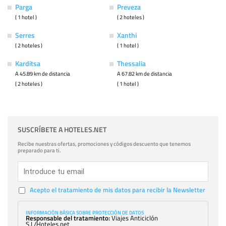
Parga
Preveza
( 1 hotel )
( 2 hoteles )
Serres
Xanthi
( 2 hoteles )
( 1 hotel )
Karditsa
Thessalia
A 45.89 km de distancia
A 67.82 km de distancia
( 2 hoteles )
( 1 hotel )
SUSCRÍBETE A HOTELES.NET
Recibe nuestras ofertas, promociones y códigos descuento que tenemos
preparado para ti.
Acepto el tratamiento de mis datos para recibir la Newsletter
INFORMACIÓN BÁSICA SOBRE PROTECCIÓN DE DATOS
Responsable del tratamiento:
Viajes Anticiclón
S.L/Hoteles.net