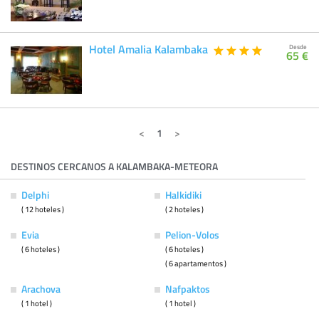
Hotel Amalia Kalambaka
Desde
65 €
1
DESTINOS CERCANOS A KALAMBAKA-METEORA
Delphi
Halkidiki
( 12 hoteles )
( 2 hoteles )
Evia
Pelion-Volos
( 6 hoteles )
( 6 hoteles )
( 6 apartamentos )
Arachova
Nafpaktos
( 1 hotel )
( 1 hotel )