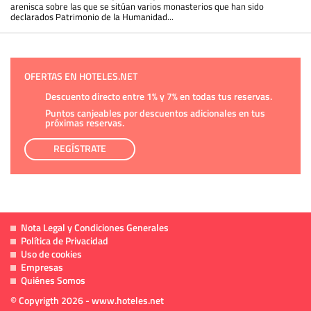
arenisca sobre las que se sitúan varios monasterios que han sido
declarados Patrimonio de la Humanidad...
OFERTAS EN HOTELES.NET
Descuento directo entre 1% y 7% en todas tus reservas.
Puntos canjeables por descuentos adicionales en tus
próximas reservas.
REGÍSTRATE
Nota Legal y Condiciones Generales
Política de Privacidad
Uso de cookies
Empresas
Quiénes Somos
© Copyrigth 2026 - www.hoteles.net