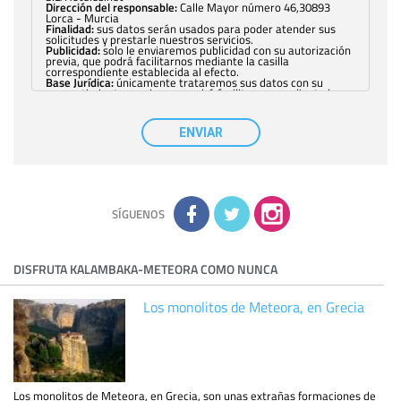
Dirección del responsable:
Calle Mayor número 46,30893
Lorca - Murcia
Finalidad:
sus datos serán usados para poder atender sus
solicitudes y prestarle nuestros servicios.
Publicidad:
solo le enviaremos publicidad con su autorización
previa, que podrá facilitarnos mediante la casilla
correspondiente establecida al efecto.
Base Jurídica:
únicamente trataremos sus datos con su
consentimiento previo, que podrá facilitarnos mediante la
casilla correspondiente establecida al efecto.
Destinatarios:
con carácter general, sólo el personal de
nuestra entidad que esté debidamente autorizado podrá
ENVIAR
tener conocimiento de la información que le pedimos. No se
comunicarán datos a terceros.
Derechos:
tiene derecho a saber qué información tenemos
sobre usted, corregirla y eliminarla, tal y como se explica en
la información adicional disponible en nuestra página web.
Información complementaria:
Puede consultar la información
adicional y detallada sobre cómo tratamos sus datos en la
política de privacidad
SÍGUENOS
DISFRUTA KALAMBAKA-METEORA COMO NUNCA
Los monolitos de Meteora, en Grecia
Los monolitos de Meteora, en Grecia, son unas extrañas formaciones de