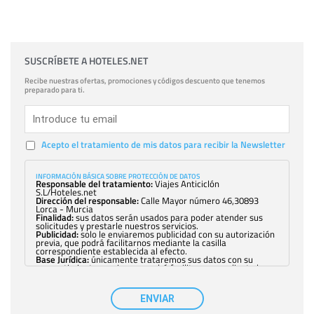
SUSCRÍBETE A HOTELES.NET
Recibe nuestras ofertas, promociones y códigos descuento que tenemos
preparado para ti.
Acepto el tratamiento de mis datos para recibir la Newsletter
INFORMACIÓN BÁSICA SOBRE PROTECCIÓN DE DATOS
Responsable del tratamiento:
Viajes Anticiclón
S.L/Hoteles.net
Dirección del responsable:
Calle Mayor número 46,30893
Lorca - Murcia
Finalidad:
sus datos serán usados para poder atender sus
solicitudes y prestarle nuestros servicios.
Publicidad:
solo le enviaremos publicidad con su autorización
previa, que podrá facilitarnos mediante la casilla
correspondiente establecida al efecto.
Base Jurídica:
únicamente trataremos sus datos con su
consentimiento previo, que podrá facilitarnos mediante la
casilla correspondiente establecida al efecto.
Destinatarios:
con carácter general, sólo el personal de
nuestra entidad que esté debidamente autorizado podrá
ENVIAR
tener conocimiento de la información que le pedimos. No se
comunicarán datos a terceros.