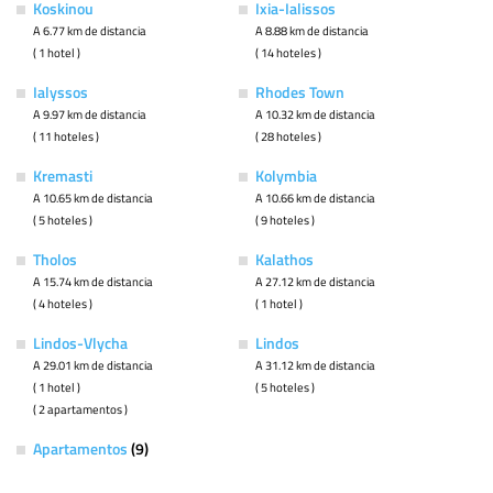
Koskinou
Ixia-Ialissos
A 6.77 km de distancia
A 8.88 km de distancia
( 1 hotel )
( 14 hoteles )
Ialyssos
Rhodes Town
A 9.97 km de distancia
A 10.32 km de distancia
( 11 hoteles )
( 28 hoteles )
Kremasti
Kolymbia
A 10.65 km de distancia
A 10.66 km de distancia
( 5 hoteles )
( 9 hoteles )
Tholos
Kalathos
A 15.74 km de distancia
A 27.12 km de distancia
( 4 hoteles )
( 1 hotel )
Lindos-Vlycha
Lindos
A 29.01 km de distancia
A 31.12 km de distancia
( 1 hotel )
( 5 hoteles )
( 2 apartamentos )
Apartamentos
(9)