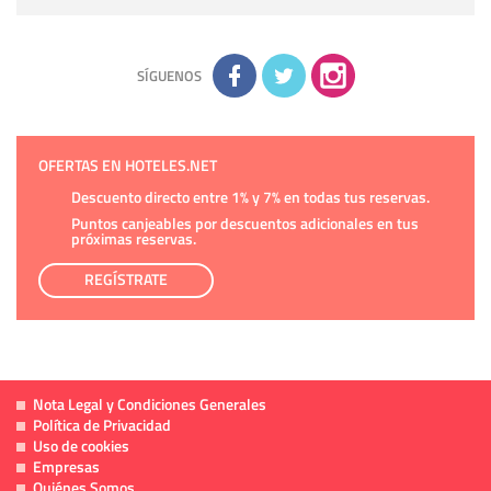
Derechos:
tiene derecho a saber qué información tenemos
sobre usted, corregirla y eliminarla, tal y como se explica en
la información adicional disponible en nuestra página web.
Información complementaria:
Puede consultar la información
adicional y detallada sobre cómo tratamos sus datos en la
política de privacidad
SÍGUENOS
OFERTAS EN HOTELES.NET
Descuento directo entre 1% y 7% en todas tus reservas.
Puntos canjeables por descuentos adicionales en tus
próximas reservas.
REGÍSTRATE
Nota Legal y Condiciones Generales
Política de Privacidad
Uso de cookies
Empresas
Quiénes Somos