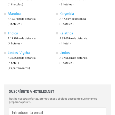
( 11 hoteles )
( 5 hoteles )
Afandou
Kolymbia
A 12.87 km de distancia
A 17.2 km de distancia
( 3 hoteles )
( 9 hoteles )
Tholos
Kalathos
A 17.79 km de distancia
A 33.65 km de distancia
( 4 hoteles )
( 1 hotel )
Lindos-Vlycha
Lindos
A 35.55 km de distancia
A 37.66 km de distancia
( 1 hotel )
( 5 hoteles )
( 2 apartamentos )
SUSCRÍBETE A HOTELES.NET
Recibe nuestras ofertas, promociones y códigos descuento que tenemos
preparado para ti.