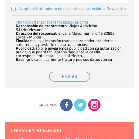
Acepto el tratamiento de mis datos para recibir la Newsletter
INFORMACIÓN BÁSICA SOBRE PROTECCIÓN DE DATOS
Responsable del tratamiento:
Viajes Anticiclón
S.L/Hoteles.net
Dirección del responsable:
Calle Mayor número 46,30893
Lorca - Murcia
Finalidad:
sus datos serán usados para poder atender sus
solicitudes y prestarle nuestros servicios.
Publicidad:
solo le enviaremos publicidad con su autorización
previa, que podrá facilitarnos mediante la casilla
correspondiente establecida al efecto.
Base Jurídica:
únicamente trataremos sus datos con su
consentimiento previo, que podrá facilitarnos mediante la
casilla correspondiente establecida al efecto.
Destinatarios:
con carácter general, sólo el personal de
nuestra entidad que esté debidamente autorizado podrá
ENVIAR
tener conocimiento de la información que le pedimos. No se
comunicarán datos a terceros.
Derechos:
tiene derecho a saber qué información tenemos
sobre usted, corregirla y eliminarla, tal y como se explica en
la información adicional disponible en nuestra página web.
Información complementaria:
Puede consultar la información
adicional y detallada sobre cómo tratamos sus datos en la
política de privacidad
SÍGUENOS
OFERTAS EN HOTELES.NET