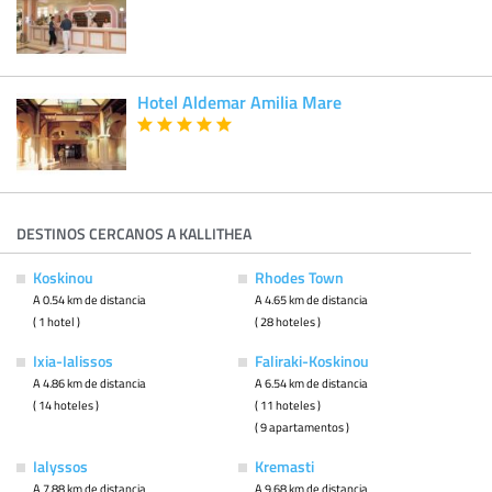
Hotel Aldemar Amilia Mare
DESTINOS CERCANOS A KALLITHEA
Koskinou
Rhodes Town
A 0.54 km de distancia
A 4.65 km de distancia
( 1 hotel )
( 28 hoteles )
Ixia-Ialissos
Faliraki-Koskinou
A 4.86 km de distancia
A 6.54 km de distancia
( 14 hoteles )
( 11 hoteles )
( 9 apartamentos )
Ialyssos
Kremasti
A 7.88 km de distancia
A 9.68 km de distancia