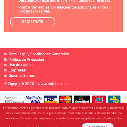
Descuento directo entre 1% y 7% en todas tus reservas.
Puntos canjeables por descuentos adicionales en tus
próximas reservas.
REGÍSTRATE
Nota Legal y Condiciones Generales
Política de Privacidad
Uso de cookies
Empresas
Quiénes Somos
© Copyrigth 2026 - www.hoteles.net
Compra
100% segura
Utilizamos cookies propias y de terceros para mejorar nuestros servicios y mostrarle
publicidad relacionada con sus preferencias mediante el análisis de sus hábitos de
navegación. Si continua navegando, consideramos que acepta su uso. Puede cambiar
Cofinanciado por