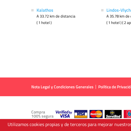
Kalathos
Lindos-Vlych
A 33.72 km de distancia
A 35.78 km de 
( 1 hotel )
( 1 hotel ) ( 2 
Nota Legal y Condiciones Generales
Política de Privaci
Compra
100% segura
Utilizamos cookies propias y de terceros para mejorar nuestros