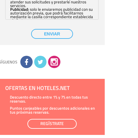
atender sus solicitudes y prestarle nuestros
servicios.
Publicidad:
solo le enviaremos publicidad con su
autorización previa, que podrá facilitarnos
mediante la casilla correspondiente establecida
al efecto.
Base Jurídica:
únicamente trataremos sus datos
con su consentimiento previo, que podrá
facilitarnos mediante la casilla correspondiente
ENVIAR
establecida al efecto.
Destinatarios:
con carácter general, sólo el
personal de nuestra entidad que esté
debidamente autorizado podrá tener
conocimiento de la información que le pedimos.
No se comunicarán datos a terceros.
Derechos:
tiene derecho a saber qué
información tenemos sobre usted, corregirla y
SÍGUENOS
eliminarla, tal y como se explica en la
información adicional disponible en nuestra
página web.
Información complementaria:
Puede consultar
la información adicional y detallada sobre cómo
tratamos sus datos en la
política de privacidad
OFERTAS EN HOTELES.NET
Descuento directo entre 1% y 7% en todas tus
reservas.
Puntos canjeables por descuentos adicionales en
tus próximas reservas.
REGÍSTRATE