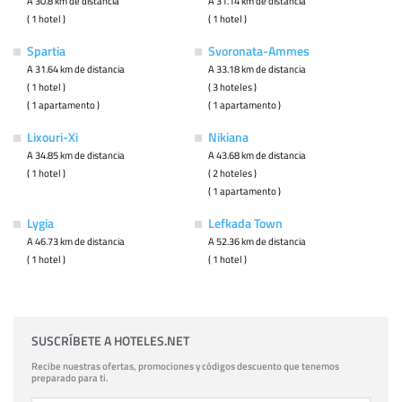
A 30.8 km de distancia
A 31.14 km de distancia
( 1 hotel )
( 1 hotel )
Spartia
Svoronata-Ammes
A 31.64 km de distancia
A 33.18 km de distancia
( 1 hotel )
( 3 hoteles )
( 1 apartamento )
( 1 apartamento )
Lixouri-Xi
Nikiana
A 34.85 km de distancia
A 43.68 km de distancia
( 1 hotel )
( 2 hoteles )
( 1 apartamento )
Lygia
Lefkada Town
A 46.73 km de distancia
A 52.36 km de distancia
( 1 hotel )
( 1 hotel )
SUSCRÍBETE A HOTELES.NET
Recibe nuestras ofertas, promociones y códigos descuento que tenemos
preparado para ti.