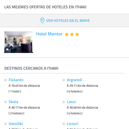
LAS MEJORES OFERTAS DE HOTELES EN ITHAKI
VER HOTELES EN EL MAPA
Hotel Mentor
DESTINOS CERCANOS A ITHAKI
Fiskardo
Argostoli
A 16.45 km de distancia
A 29.11 km de distancia
( 1 hotel )
( 4 hoteles )
Skala
Lassi
A 30.17 km de distancia
A 30.46 km de distancia
( 2 hoteles )
( 4 hoteles )
Vassiliki
Lixouri