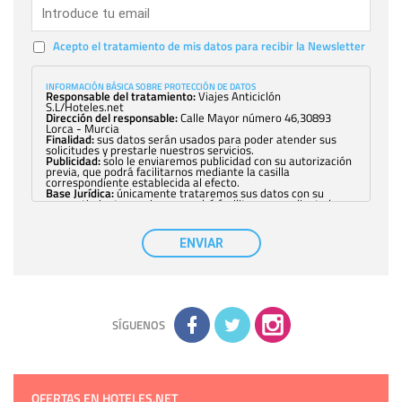
Acepto el tratamiento de mis datos para recibir la Newsletter
INFORMACIÓN BÁSICA SOBRE PROTECCIÓN DE DATOS
Responsable del tratamiento:
Viajes Anticiclón
S.L/Hoteles.net
Dirección del responsable:
Calle Mayor número 46,30893
Lorca - Murcia
Finalidad:
sus datos serán usados para poder atender sus
solicitudes y prestarle nuestros servicios.
Publicidad:
solo le enviaremos publicidad con su autorización
previa, que podrá facilitarnos mediante la casilla
correspondiente establecida al efecto.
Base Jurídica:
únicamente trataremos sus datos con su
consentimiento previo, que podrá facilitarnos mediante la
casilla correspondiente establecida al efecto.
Destinatarios:
con carácter general, sólo el personal de
nuestra entidad que esté debidamente autorizado podrá
ENVIAR
tener conocimiento de la información que le pedimos. No se
comunicarán datos a terceros.
Derechos:
tiene derecho a saber qué información tenemos
sobre usted, corregirla y eliminarla, tal y como se explica en
la información adicional disponible en nuestra página web.
Información complementaria:
Puede consultar la información
adicional y detallada sobre cómo tratamos sus datos en la
política de privacidad
SÍGUENOS
OFERTAS EN HOTELES.NET