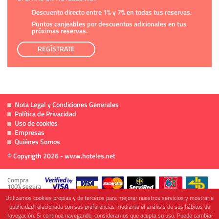
Descuento directo entre 1% y 7% en todas tus reservas.
Puntos canjeables por descuentos adicionales en tus
próximas reservas.
REGÍSTRATE
Nota Legal y Condiciones Generales
Política de Privacidad
Uso de cookies
Empresas
Quiénes Somos
© Copyrigth 2026 - www.hoteles.net
Compra
100% segura
Utilizamos cookies propias y de terceros para mejorar nuestros servicios y mostrarle
publicidad relacionada con sus preferencias mediante el análisis de sus hábitos de
navegación. Si continua navegando, consideramos que acepta su uso. Puede cambiar
Cofinanciado por