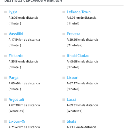
DESTINOS CERCANOS A NIKIANA
Lygia
Lefkada Town
A 3.06 km de distancia
A 8.76 km de distancia
( 1 hotel )
( 1 hotel )
Vassiliki
Preveza
A 17.54 km de distancia
A 29.26 km de distancia
( 1 hotel )
( 2 hoteles )
Fiskardo
Ithaki Ciudad
A 35.5 km de distancia
A 43.68 km de distancia
( 1 hotel )
( 1 hotel )
Parga
Lixouri
A 65.49 km de distancia
A 67.17 km de distancia
( 1 hotel )
( 1 hotel )
Argostoli
Lassi
A 67.38 km de distancia
A 69.31 km de distancia
( 4 hoteles )
( 4 hoteles )
Lixouri-Xi
Skala
A 71.42 km de distancia
A 73.2 km de distancia