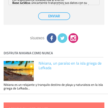
Base Jurídica:
únicamente trataremos sus datos con su
consentimiento previo, que podrá facilitarnos mediante la
casilla correspondiente establecida al efecto.
Destinatarios:
con carácter general, sólo el personal de
nuestra entidad que esté debidamente autorizado podrá
ENVIAR
tener conocimiento de la información que le pedimos. No se
comunicarán datos a terceros.
Derechos:
tiene derecho a saber qué información tenemos
sobre usted, corregirla y eliminarla, tal y como se explica en
la información adicional disponible en nuestra página web.
Información complementaria:
Puede consultar la información
adicional y detallada sobre cómo tratamos sus datos en la
política de privacidad
SÍGUENOS
DISFRUTA NIKIANA COMO NUNCA
Nikiana, un paraíso en la isla griega de
Lefkada
Nikiana es un relajante y tranquilo destino de playa y naturaleza en la isla
griega de Lefkada...