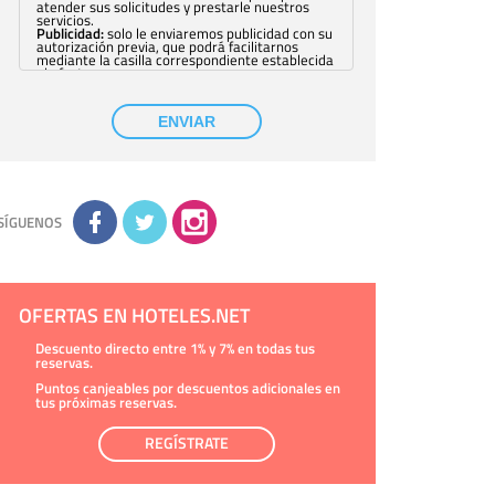
atender sus solicitudes y prestarle nuestros
servicios.
Publicidad:
solo le enviaremos publicidad con su
autorización previa, que podrá facilitarnos
mediante la casilla correspondiente establecida
al efecto.
Base Jurídica:
únicamente trataremos sus datos
con su consentimiento previo, que podrá
facilitarnos mediante la casilla correspondiente
ENVIAR
establecida al efecto.
Destinatarios:
con carácter general, sólo el
personal de nuestra entidad que esté
debidamente autorizado podrá tener
conocimiento de la información que le pedimos.
No se comunicarán datos a terceros.
Derechos:
tiene derecho a saber qué
información tenemos sobre usted, corregirla y
SÍGUENOS
eliminarla, tal y como se explica en la
información adicional disponible en nuestra
página web.
Información complementaria:
Puede consultar
la información adicional y detallada sobre cómo
tratamos sus datos en la
política de privacidad
OFERTAS EN HOTELES.NET
Descuento directo entre 1% y 7% en todas tus
reservas.
Puntos canjeables por descuentos adicionales en
tus próximas reservas.
REGÍSTRATE