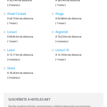
A 26.2 km de distancia
A 38.3 km de distancia
( 2 hoteles )
( 1 hotel )
Ithaki Ciudad
Parga
A 46.73 km de distancia
A 62.68 km de distancia
( 1 hotel )
( 1 hotel )
Lixouri
Argostoli
A 69.94 km de distancia
A 70.23 km de distancia
( 1 hotel )
( 4 hoteles )
Lassi
Lixouri-Xi
A 72.17 km de distancia
A 74.19 km de distancia
( 4 hoteles )
( 1 hotel )
Skala
A 76.26 km de distancia
( 2 hoteles )
SUSCRÍBETE A HOTELES.NET
Recibe nuestras ofertas, promociones y códigos descuento que tenemos