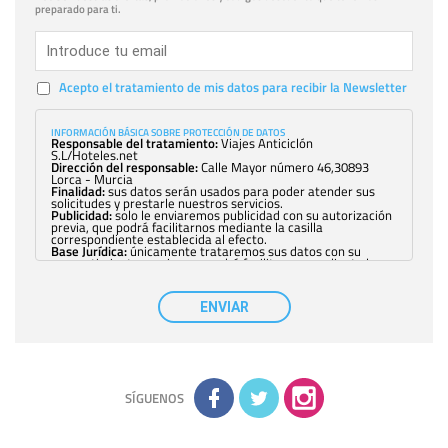
preparado para ti.
Acepto el tratamiento de mis datos para recibir la Newsletter
INFORMACIÓN BÁSICA SOBRE PROTECCIÓN DE DATOS
Responsable del tratamiento:
Viajes Anticiclón
S.L/Hoteles.net
Dirección del responsable:
Calle Mayor número 46,30893
Lorca - Murcia
Finalidad:
sus datos serán usados para poder atender sus
solicitudes y prestarle nuestros servicios.
Publicidad:
solo le enviaremos publicidad con su autorización
previa, que podrá facilitarnos mediante la casilla
correspondiente establecida al efecto.
Base Jurídica:
únicamente trataremos sus datos con su
consentimiento previo, que podrá facilitarnos mediante la
casilla correspondiente establecida al efecto.
Destinatarios:
con carácter general, sólo el personal de
nuestra entidad que esté debidamente autorizado podrá
ENVIAR
tener conocimiento de la información que le pedimos. No se
comunicarán datos a terceros.
Derechos:
tiene derecho a saber qué información tenemos
sobre usted, corregirla y eliminarla, tal y como se explica en
la información adicional disponible en nuestra página web.
Información complementaria:
Puede consultar la información
adicional y detallada sobre cómo tratamos sus datos en la
política de privacidad
SÍGUENOS