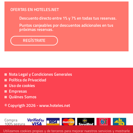
OFERTAS EN HOTELES.NET
Descuento directo entre 1% y 7% en todas tus reservas.
Puntos canjeables por descuentos adicionales en tus
próximas reservas.
REGÍSTRATE
Nota Legal y Condiciones Generales
Política de Privacidad
Uso de cookies
Empresas
Quiénes Somos
© Copyrigth 2026 - www.hoteles.net
Compra
100% segura
Utilizamos cookies propias y de terceros para mejorar nuestros servicios y mostrarle